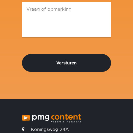
Vraag
of
opmerking
*
CAPTCHA
Koningsweg 24A