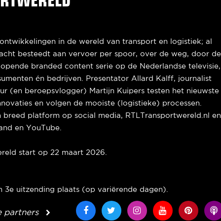
ntwikkelingen in de wereld van transport en logistiek; al
andacht besteedt aan vervoer per spoor, over de weg, door d
stlopende branded content serie op de Nederlandse televisie,
enten én bedrijven. Presentator Allard Kalff, journalist
ur (en beroepsvlogger) Martijn Kuipers testen het nieuwste
nnovaties en volgen de mooiste (logistieke) processen.
 breed platform op social media, RTLTransportwereld.nl e
land en YouTube.
reld start op 22 maart 2026.
 3e uitzending plaats (op variërende dagen).
e partners